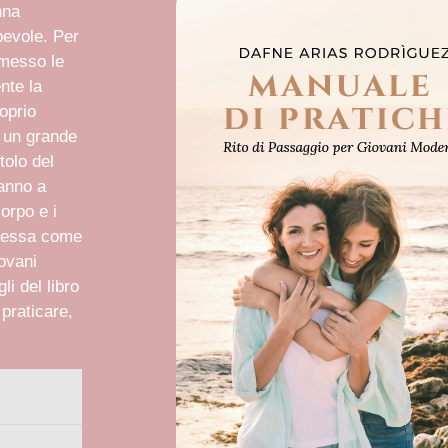
nna
pevole. Per
smesso le
nte la
oprio
o un grande
tolo del
ranno a
orpo e i
stessa come
ovani
li del libro
praticare,