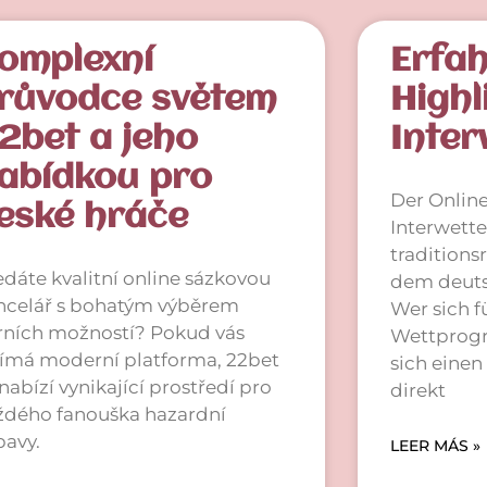
omplexní
Erfa
růvodce světem
Highl
2bet a jeho
Inter
abídkou pro
Der Onli
eské hráče
Interwette
traditions
edáte kvalitní online sázkovou
dem deuts
ncelář s bohatým výběrem
Wer sich 
rních možností? Pokud vás
Wettprogra
jímá moderní platforma, 22bet
sich einen
nabízí vynikající prostředí pro
direkt
ždého fanouška hazardní
bavy.
LEER MÁS »