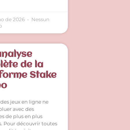
no de 2026
Nessun
o
analyse
ète de la
forme Stake
no
es jeux en ligne ne
oluer avec des
s de plus en plus
. Pour découvrir toutes