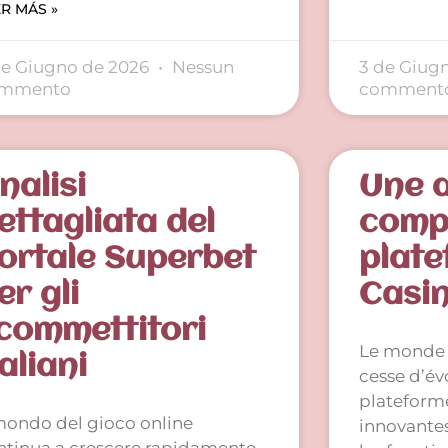
ER MÁS »
de Giugno de 2026
Nessun
3 de Giug
mmento
comment
nalisi
Une 
ettagliata del
compl
ortale Superbet
plate
er gli
Casi
commettitori
Le monde d
taliani
cesse d’év
plateforme
 mondo del gioco online
innovantes
ntinua a crescere rapidamente