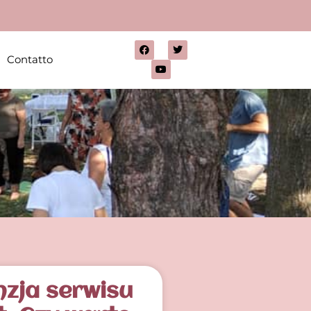
Contatto
zja serwisu