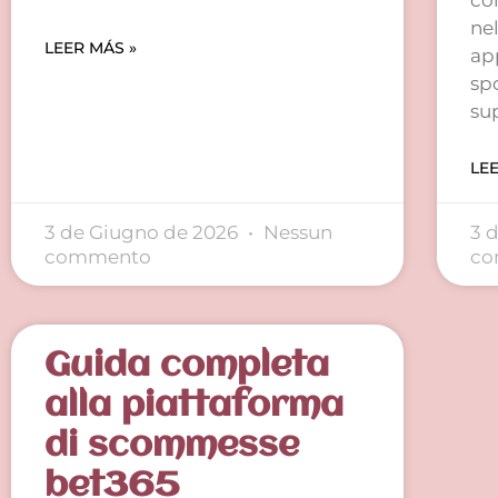
ne
LEER MÁS »
ap
sp
sup
LE
3 de Giugno de 2026
Nessun
3 
commento
co
Guida completa
alla piattaforma
di scommesse
bet365