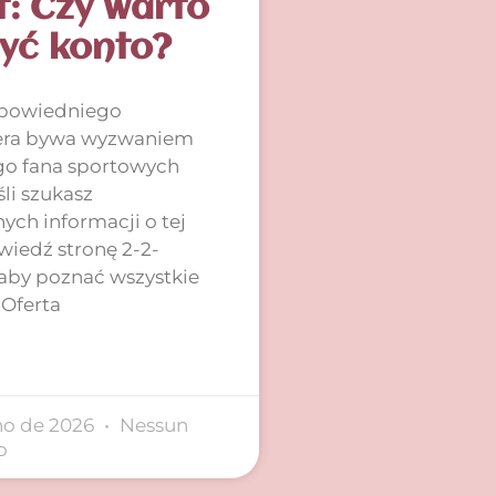
: Czy warto
yć konto?
powiedniego
ra bywa wyzwaniem
go fana sportowych
śli szukasz
ch informacji o tej
wiedź stronę 2-2-
 aby poznać wszystkie
 Oferta
no de 2026
Nessun
o