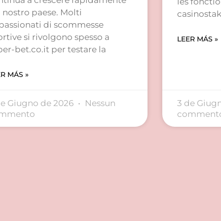
les fonctio
l nostro paese. Molti
casinosta
passionati di scommesse
ortive si rivolgono spesso a
LEER MÁS »
er-bet.co.it per testare la
ER MÁS »
de Giugno de 2026
Nessun
3 de Giug
mmento
comment